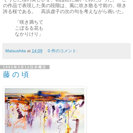
の作品で表現した美の段階は、風に吹き散る寸前の、咲き
誇る桜である。 高浜虚子の次の句を考えながら画いた。
「咲き満ちて
こぼるる花も
なかりけり」
Matsushita
at
14:09
0 件のコメント:
1992年3月12日木曜日
藤 の 頃