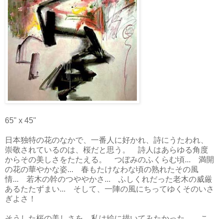
65" x 45"
日本独特の花のなかで、一番人に好かれ、詩にうたわれ、
崇敬されているのは、桜だと思う。 詩人はあらゆる角度
からその美しさをたたえる。 つぼみのふくらむ頃... 満開
の花の華やかな姿... 春もたけなわな頃の熟れたその風
情... 若木の幹のつややかさ... ふしくれだった老木の威厳
あるたたずまい... そして、一陣の風にちってゆくそのいさ
ぎよさ！
そうした桜の美しさを、私は絵に描いてみたかった。 こ